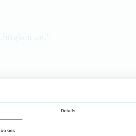
chtigkeit an."
Details
haft von mir."
Cookies