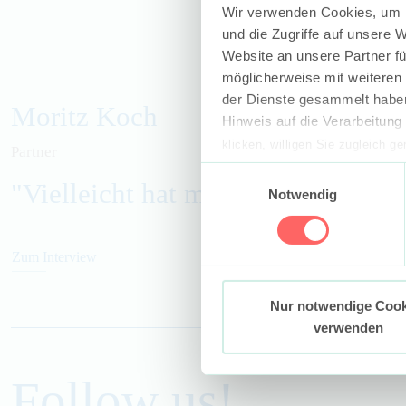
Wir verwenden Cookies, um I
und die Zugriffe auf unsere 
Website an unsere Partner fü
möglicherweise mit weiteren
der Dienste gesammelt haben
Moritz Koch
Hinweis auf die Verarbeitun
klicken, willigen Sie zugleich g
Partner
werden derzeit vom Europäische
Einwilligungsauswahl
"Vielleicht hat mich noch nicht j
eingeschätzt. Es besteht das R
Notwendig
ohne Rechtsbehelfsmöglichkeiten
vorgehend beschriebene Übermitt
Zum Interview
Mehr Informationen finden S
Nur notwendige Cook
verwenden
Follow us!