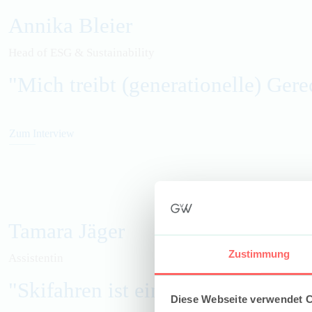
Annika Bleier
Head of ESG & Sustainability
"Mich treibt (generationelle) Gere
Zum Interview
Tamara Jäger
Zustimmung
Assistentin
"Skifahren ist eine gro
ß
e Leidensc
Diese Webseite verwendet 