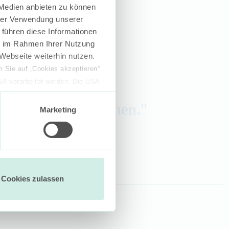
 Medien anbieten zu können
hrer Verwendung unserer
 führen diese Informationen
ie im Rahmen Ihrer Nutzung
Webseite weiterhin nutzen.
 Sie auf „Cookies akzeptieren“
USA verarbeitet werden. Die USA
dem Datenschutzniveau
Oasis performen sehen."
chungszwecken, gegebenenfalls
Marketing
en“ klicken, findet die
Cookies zulassen