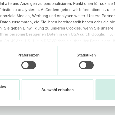
nhalte und Anzeigen zu personalisieren, Funktionen für soziale
Website zu analysieren. Außerdem geben wir Informationen zu I
r soziale Medien, Werbung und Analysen weiter. Unsere Partner
 Daten zusammen, die Sie ihnen bereitgestellt haben oder die s
. Sie geben Einwilligung zu unseren Cookies, wenn Sie unsere 
g Ihrer personenbezogenen Daten in den USA durch Google:
Indem
em. Art. 49 Abs. 1 S. 1 lit. a DSGVO darin ein, dass Ihre Daten in den 
n Gerichtshof als ein Land mit einem nach EU-Standards unzureichen
eder auf der Bühne der Karaokebar 
isiko, dass Ihre Daten durch US-Behörden, zu Kontroll- und zu Überwa
Präferenzen
Statistiken
, verarbeitet werden können. Wenn Sie auf „Funktionelle Cookies ablehn
lung nicht statt.
ie in unseren
Nutzungsbedingungen & Datenschutz
.
ies
Auswahl erlauben