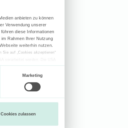
 Medien anbieten zu können
hrer Verwendung unserer
 führen diese Informationen
ie im Rahmen Ihrer Nutzung
Webseite weiterhin nutzen.
 Sie auf „Cookies akzeptieren“
USA verarbeitet werden. Die USA
dem Datenschutzniveau
chungszwecken, gegebenenfalls
Marketing
en“ klicken, findet die
Cookies zulassen