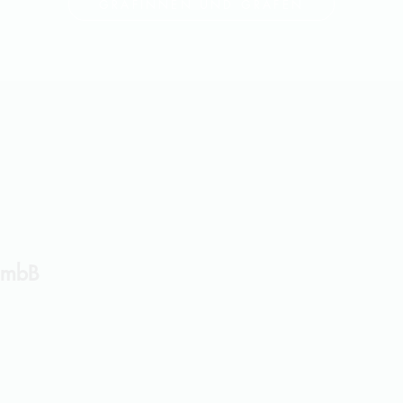
GRÄFINNEN UND GRAFEN
t mbB