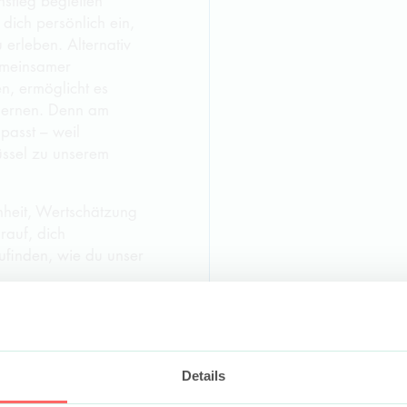
nstieg begleiten
ich persönlich ein,
 erleben. Alternativ
gemeinsamer
en, ermöglicht es
ulernen. Denn am
passt – weil
üssel zu unserem
nheit, Wertschätzung
rauf, dich
finden, wie du unser
hemen
Details