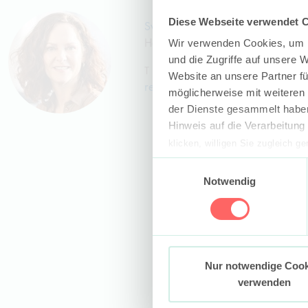
Diese Webseite verwendet 
Svenja Spranger
Head of People, Rechtsanwältin
Wir verwenden Cookies, um I
und die Zugriffe auf unsere 
T
+49 40 35922-100
Website an unsere Partner fü
recruiting@gvw.com
möglicherweise mit weiteren
der Dienste gesammelt haben
Hinweis auf die Verarbeitun
klicken, willigen Sie zugleich g
werden derzeit vom Europäische
Einwilligungsauswahl
eingeschätzt. Es besteht das R
Notwendig
ohne Rechtsbehelfsmöglichkeiten
vorgehend beschriebene Übermitt
Mehr Informationen finden S
Nur notwendige Cook
verwenden