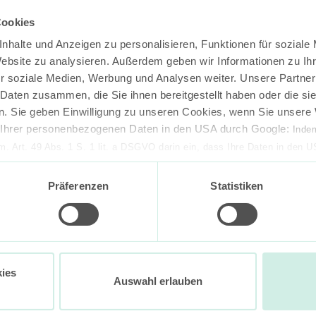
Cookies
nhalte und Anzeigen zu personalisieren, Funktionen für soziale
Website zu analysieren. Außerdem geben wir Informationen zu I
r soziale Medien, Werbung und Analysen weiter. Unsere Partner
 Daten zusammen, die Sie ihnen bereitgestellt haben oder die s
. Sie geben Einwilligung zu unseren Cookies, wenn Sie unsere 
g Ihrer personenbezogenen Daten in den USA durch Google:
Indem
em. Art. 49 Abs. 1 S. 1 lit. a DSGVO darin ein, dass Ihre Daten in den 
n Gerichtshof als ein Land mit einem nach EU-Standards unzureichen
isiko, dass Ihre Daten durch US-Behörden, zu Kontroll- und zu Überwa
Präferenzen
Statistiken
, verarbeitet werden können. Wenn Sie auf „Funktionelle Cookies ablehn
lung nicht statt.
ie in unseren
Nutzungsbedingungen & Datenschutz
.
ies
Auswahl erlauben