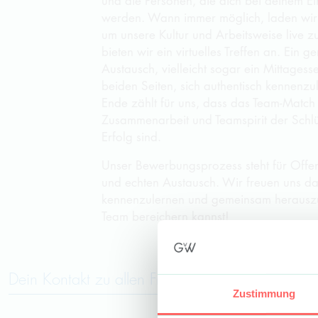
und die Personen, die dich bei deinem Ei
werden. Wann immer möglich, laden wir d
um unsere Kultur und Arbeitsweise live zu
bieten wir ein virtuelles Treffen an. Ein 
Austausch, vielleicht sogar ein Mittagess
beiden Seiten, sich authentisch kennenz
Ende zählt für uns, dass das Team-Match 
Zusammenarbeit und Teamspirit der Schl
Erfolg sind.
Unser Bewerbungsprozess steht für Offe
und echten Austausch. Wir freuen uns da
kennenzulernen und gemeinsam herauszu
Team bereichern kannst!
Dein Kontakt zu allen Fragen rund um Karrieret
Zustimmung