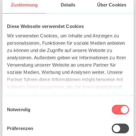
spart Geld, macht
Zustimmung
Details
Über Cookies
den Kopf frei und
bringt Bewegung
Diese Webseite verwendet Cookies
in den Tag.“
Wir verwenden Cookies, um Inhalte und Anzeigen zu
personalisieren, Funktionen für soziale Medien anbieten
zu können und die Zugriffe auf unsere Website zu
analysieren. Außerdem geben wir Informationen zu Ihrer
Elena Tönsmeier,
Verwendung unserer Website an unsere Partner für
Marketing
soziale Medien, Werbung und Analysen weiter. Unsere
Partner führen diese Informationen möglicherweise mit
Deine Benefits bei
GvW
weiteren Daten zusammen, die Sie ihnen bereitgestellt
haben oder die sie im Rahmen Ihrer Nutzung der Dienste
gesammelt haben. Sie geben Einwilligung zu unseren
Einwilligungsauswahl
Cookies, wenn Sie unsere Webseite weiterhin nutzen.
Notwendig
Hinweis auf die Verarbeitung Ihrer personenbezogenen
Daten in den USA durch Google:
Indem Sie auf „Cookies
Präferenzen
akzeptieren“ klicken, willigen Sie zugleich gem. Art. 49 Abs. 1