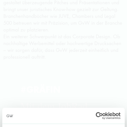
gestaltet überzeugende Pitches und Präsentationen und
bringt unser juristisches Know-how gezielt zur Geltung.
Branchenhandbücher wie JUVE, Chambers und Legal
500 betreuen wir mit Präzision, um
GvW
in der Branche
optimal zu platzieren.
Ein weiterer Schwerpunkt ist das Corporate Design. Ob
nachhaltige Werbemittel oder hochwertige Drucksachen
– wir sorgen dafür, dass
GvW
jederzeit einheitlich und
professionell auftritt.
#GRÄFIN
Mit dem JobRad
ins Büro – das