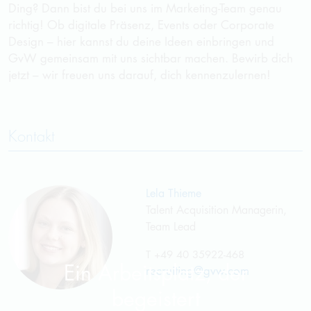
Ding? Dann bist du bei uns im Marketing-Team genau
richtig! Ob digitale Präsenz, Events oder Corporate
Design – hier kannst du deine Ideen einbringen und
GvW
gemeinsam mit uns sichtbar machen. Bewirb dich
jetzt – wir freuen uns darauf, dich kennenzulernen!
Kontakt
Lela Thieme
Talent Acquisition Managerin,
Team Lead
T
+49 40 35922-468
Ein Arbeitsplatz, der
recruiting@gvw.com
begeistert