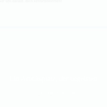
wir uns darauf, dich kennenzulernen!
Ein Arbeitsplatz, der begeistert
10 GRÜNDE FÜR
GvW