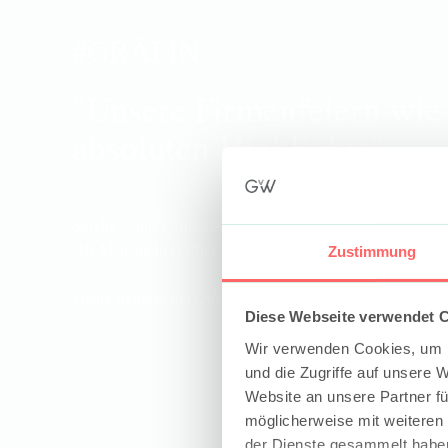
#GRÄFIN
"Unsere Firmenfeiern wie
absoluten Highlights"
Sibylle Gómez Enríquez,
HR Managerin | Office Managerin
Zustimmung
Deine Benefits bei
GvW
Diese Webseite verwendet 
Wir verwenden Cookies, um I
und die Zugriffe auf unsere 
Website an unsere Partner fü
möglicherweise mit weiteren
der Dienste gesammelt haben