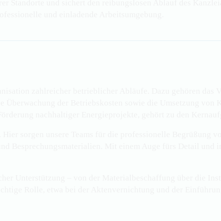
rer Standorte und sichert den reibungslosen Ablauf des Kanzle
 professionelle und einladende Arbeitsumgebung.
isation zahlreicher betrieblicher Abläufe. Dazu gehören das 
e Überwachung der Betriebskosten sowie die Umsetzung von Ko
örderung nachhaltiger Energieprojekte, gehört zu den Kernauf
 Hier sorgen unsere Teams für die professionelle Begrü
ß
ung vo
d Besprechungsmaterialien. Mit einem Auge fürs Detail und ind
cher Unterstützung – von der Materialbeschaffung über die I
wichtige Rolle, etwa bei der Aktenvernichtung und der Einführ