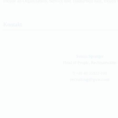
Freude an Organisation, Service und Teamarbeit hast, freuen 
Kontakt
Svenja Spranger
Head of People, Rechtsanwältin
T
+49 40 35922-100
recruiting@gvw.com