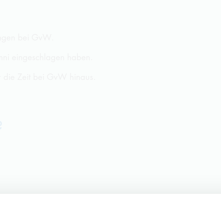
ngen bei
GvW
.
umni eingeschlagen haben.
 die Zeit bei
GvW
hinaus.
?