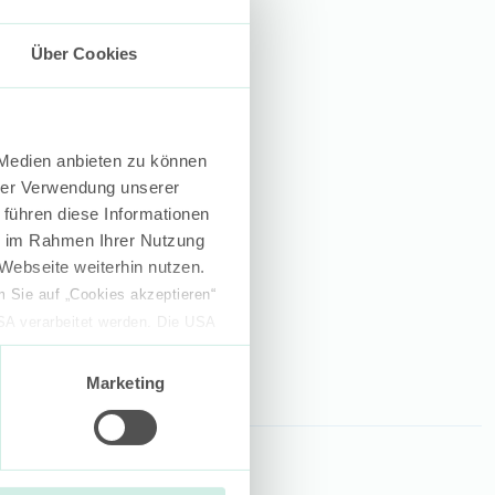
n.
Über Cookies
 Medien anbieten zu können
hrer Verwendung unserer
 führen diese Informationen
ie im Rahmen Ihrer Nutzung
Webseite weiterhin nutzen.
 Sie auf „Cookies akzeptieren“
USA verarbeitet werden. Die USA
dem Datenschutzniveau
chungszwecken, gegebenenfalls
Marketing
en“ klicken, findet die