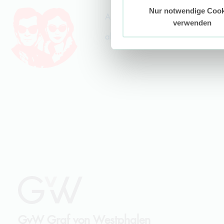
Nur notwendige Cook
Alumni-Team
verwenden
alumni@gvw.com
GvW
Graf von Westphalen