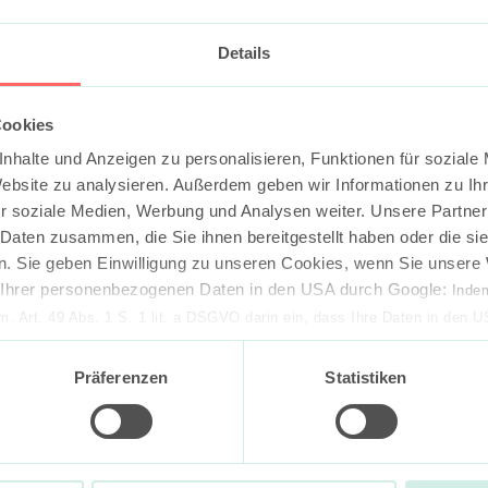
mitgestaltet haben, können Teil des Alumni-Netzwerks werde
Details
-Netzwerks!
Cookies
nhalte und Anzeigen zu personalisieren, Funktionen für soziale
nkompliziert.
Website zu analysieren. Außerdem geben wir Informationen zu I
r soziale Medien, Werbung und Analysen weiter. Unsere Partner
 Daten zusammen, die Sie ihnen bereitgestellt haben oder die s
. Sie geben Einwilligung zu unseren Cookies, wenn Sie unsere 
g Ihrer personenbezogenen Daten in den USA durch Google:
Indem
em. Art. 49 Abs. 1 S. 1 lit. a DSGVO darin ein, dass Ihre Daten in den 
n Gerichtshof als ein Land mit einem nach EU-Standards unzureichen
isiko, dass Ihre Daten durch US-Behörden, zu Kontroll- und zu Überwa
Präferenzen
Statistiken
, verarbeitet werden können. Wenn Sie auf „Funktionelle Cookies ablehn
lung nicht statt.
ie in unseren
Nutzungsbedingungen & Datenschutz
.